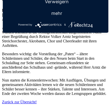
Verweigern
Dienstag, 23.09.2025
mehr
|
Aktuelles
Powered by
&
Am 16. September war es soweit: Unsere neuen Fünftklässler
wurden feierlich in die Schulgemeinschaft aufgenommen. Nach
einer Begrüßung durch Rektor Volker Arntz begeisterten
Streichorchester, Akrobaten, Chor und Cheerleader mit ihren
Auftritten.
Besonders wichtig: die Vorstellung der „Paten“ – ältere
Schülerinnen und Schüler, die den Neuen beim Start in den
Schulalltag zur Seite stehen. Gemeinsam erkundeten sie
anschließend das Schulhaus und -gelände, während Herr Arntz die
Eltern informierte.
Nun starten die Kennenlernwochen: Mit Ausflügen, Übungen und
gemeinsamen Aktivitäten lernen wir die neuen Schülerinnen und
Schüler besser kennen – ihre Stärken, Talente und Interessen. Am
Ende der zweiten Woche werden daraus die Lerngruppen gebildet.
Zurück zur Übersicht!