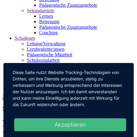
Pädagogische Zusatzangebote
Sekundarstufe
Lernen
Betreuung
Pädagogische Zusatzangebote
Coaching
Schulteam
Leitung/Verwaltung
Lernbegleiter:innen
Pädagogische Mitarbeit
Schulsozialarbeit
Berufsberatung
SMV
Diese Seite nutzt Website Tracking-Technologien von
Elternbeirat
Dritten, um ihre Dienste anzubieten, stetig zu
Förderverein
verbessern und Werbung entsprechend der Interessen
Kontakt
der Nutzer anzuzeigen. Ich bin damit einverstanden
und kann meine Einwilligung jederzeit mit Wirkung für
die Zukunft widerrufen oder ändern.
Schüler können bei uns
ganztägig
betreut werden.
Einschulungen der
Akzeptieren
Lerngruppen 5