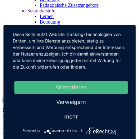
Pädagogische Zusatzangebote
Sekundarstufe
Lernen
Betreuung
Pädagogische Zusatzangebote
Coaching
Diese Seite nutzt Website Tracking-Technologien von
Schulteam
Dritten, um ihre Dienste anzubieten, stetig zu
Leitung/Verwaltung
verbessern und Werbung entsprechend der Interessen
Lernbegleiter:innen
der Nutzer anzuzeigen. Ich bin damit einverstanden
Pädagogische Mitarbeit
und kann meine Einwilligung jederzeit mit Wirkung für
Schulsozialarbeit
Berufsberatung
die Zukunft widerrufen oder ändern.
SMV
Elternbeirat
Förderverein
Akzeptieren
Kontakt
Verweigern
Dank des
Lernentwicklungsbericht
s wissen unsere Schülerinnen
und Schüler immer genau wo sie stehen.
mehr
1000 Follower
Powered by
&