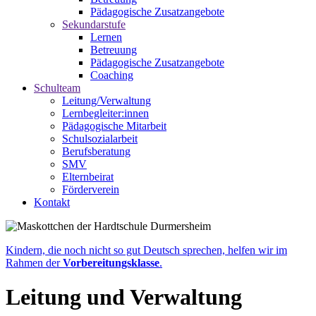
Pädagogische Zusatzangebote
Sekundarstufe
Lernen
Betreuung
Pädagogische Zusatzangebote
Coaching
Schulteam
Leitung/Verwaltung
Lernbegleiter:innen
Pädagogische Mitarbeit
Schulsozialarbeit
Berufsberatung
SMV
Elternbeirat
Förderverein
Kontakt
Kindern, die noch nicht so gut Deutsch sprechen, helfen wir im
Rahmen der
Vorbereitungsklasse
.
Leitung und Verwaltung