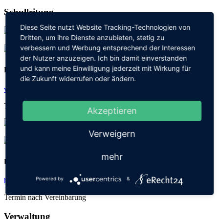
Schulleitung
Diese Seite nutzt Website Tracking-Technologien von
Dritten, um ihre Dienste anzubieten, stetig zu
verbessern und Werbung entsprechend der Interessen
Volker Arntz
der Nutzer anzuzeigen. Ich bin damit einverstanden
und kann meine Einwilligung jederzeit mit Wirkung für
Rektor
die Zukunft widerrufen oder ändern.
v.arntz@hardtschule-durmersheim.de
Termin nach Vereinbarung
Akzeptieren
Verweigern
Heike Kordas
mehr
Konrektorin
Powered by
&
h.kordas@hardtschule-durmersheim.de
Termin nach Vereinbarung
Verwaltung