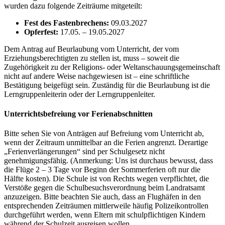
wurden dazu folgende Zeiträume mitgeteilt:
Fest des Fastenbrechens:
09.03.2027
Opferfest:
17.05. – 19.05.2027
Dem Antrag auf Beurlaubung vom Unterricht, der vom
Erziehungsberechtigten zu stellen ist, muss – soweit die
Zugehörigkeit zu der Religions- oder Weltanschauungsgemeinschaft
nicht auf andere Weise nachgewiesen ist – eine schriftliche
Bestätigung beigefügt sein. Zuständig für die Beurlaubung ist die
Lerngruppenleiterin oder der Lerngruppenleiter.
Unterrichtsbefreiung vor Ferienabschnitten
Bitte sehen Sie von Anträgen auf Befreiung vom Unterricht ab,
wenn der Zeitraum unmittelbar an die Ferien angrenzt. Derartige
„Ferienverlängerungen“ sind per Schulgesetz nicht
genehmigungsfähig. (Anmerkung: Uns ist durchaus bewusst, dass
die Flüge 2 – 3 Tage vor Beginn der Sommerferien oft nur die
Hälfte kosten). Die Schule ist von Rechts wegen verpflichtet, die
Verstöße gegen die Schulbesuchsverordnung beim Landratsamt
anzuzeigen. Bitte beachten Sie auch, dass an Flughäfen in den
entsprechenden Zeiträumen mittlerweile häufig Polizeikontrollen
durchgeführt werden, wenn Eltern mit schulpflichtigen Kindern
während der Schulzeit ausreisen wollen.