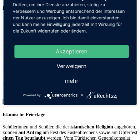
Dritten, um ihre Dienste anzubieten, stetig zu
Ferien 2026/2027
verbessern und Werbung entsprechend der Interessen
der Nutzer anzuzeigen. Ich bin damit einverstanden
26.10.2026
Herbstferien
und kann meine Einwilligung jederzeit mit Wirkung für
– 30.10.2026
die Zukunft widerrufen oder ändern.
23.12.2026
Weihnachtsferien
– 08.01.2027
05.02.2027
Fastnacht
Akzeptieren
– 12.02.2027
(bewegl. Ferientage)
25.03.2027
Osterferien
– 02.04.2027
Verweigern
07.05.2027
Bewegl. Ferientag
18.05.2027
mehr
Pfingstferien
– 28.05.2027
29.07.2027
Sommerferien
– 10.09.2027
Powered by
&
Islamische Feiertage
Schülerinnen und Schüler, die der
islamischen Religion
angehören,
können
auf Antrag
am Fest des Fastenbrechens sowie am Opferfest
einen Tag beurlaubt
werden. Vom Türkischen Generalkonsulat