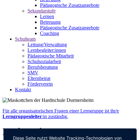
Pädagogische Zusatzangebote
Sekundarstufe
Lernen
Betreuung
Pädagogische Zusatzangebote
Coaching
Schulteam
Leitung/Verwaltung
Lernbegleiter:innen
Pädagogische Mitarbeit
Schulsozialarbeit
Berufsberatung
SMV
Elternbeirat
Förderverein
Kontakt
Für alle organisatorischen Fragen einer Lerngruppe ist ihr/e
Lerngruppenleiter
:in zuständig.
Ferienzeiten
Diese Seite nutzt Website Tracking-Technologien von