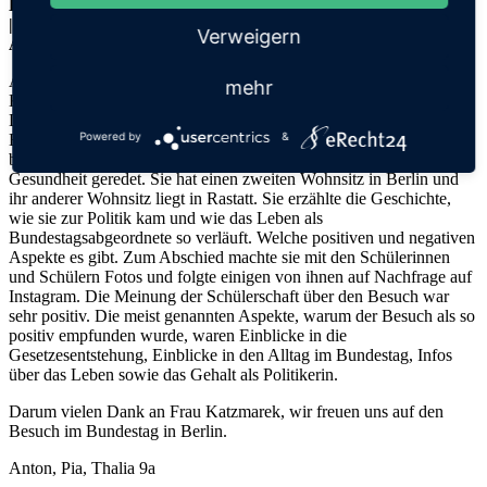
Donnerstag, 13.07.2023
|
Verweigern
Aktuelles
Am 27.06.2023 war die Bundestagsabgeordnete Gabriele
mehr
Katzmarek der SPD zu Besuch bei der Stufe 9 der Hardtschule
Durmersheim im Rahmen der Abschlussfahrt nach Berlin. Zu
Powered by
&
Beginn hat sie sich der Stufe vorgestellt und ihre Fragen
beantwortet. Demzufolge haben wir über ihr Leben sowie über ihre
Gesundheit geredet. Sie hat einen zweiten Wohnsitz in Berlin und
ihr anderer Wohnsitz liegt in Rastatt. Sie erzählte die Geschichte,
wie sie zur Politik kam und wie das Leben als
Bundestagsabgeordnete so verläuft. Welche positiven und negativen
Aspekte es gibt. Zum Abschied machte sie mit den Schülerinnen
und Schülern Fotos und folgte einigen von ihnen auf Nachfrage auf
Instagram. Die Meinung der Schülerschaft über den Besuch war
sehr positiv. Die meist genannten Aspekte, warum der Besuch als so
positiv empfunden wurde, waren Einblicke in die
Gesetzesentstehung, Einblicke in den Alltag im Bundestag, Infos
über das Leben sowie das Gehalt als Politikerin.
Darum vielen Dank an Frau Katzmarek, wir freuen uns auf den
Besuch im Bundestag in Berlin.
Anton, Pia, Thalia 9a