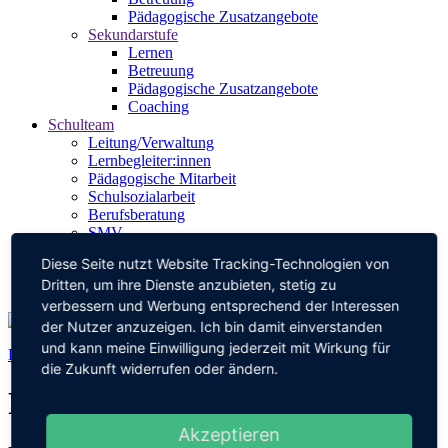
Pädagogische Zusatzangebote
Sekundarstufe
Lernen
Betreuung
Pädagogische Zusatzangebote
Coaching
Schulteam
Leitung/Verwaltung
Lernbegleiter:innen
Pädagogische Mitarbeit
Schulsozialarbeit
Berufsberatung
SMV
Elternbeirat
Diese Seite nutzt Website Tracking-Technologien von
Förderverein
Dritten, um ihre Dienste anzubieten, stetig zu
Kontakt
verbessern und Werbung entsprechend der Interessen
der Nutzer anzuzeigen. Ich bin damit einverstanden
und kann meine Einwilligung jederzeit mit Wirkung für
Die Klassen 1 - 4 sind die Primarstufe.
die Zukunft widerrufen oder ändern.
Politikerin zu Besuch
Akzeptieren