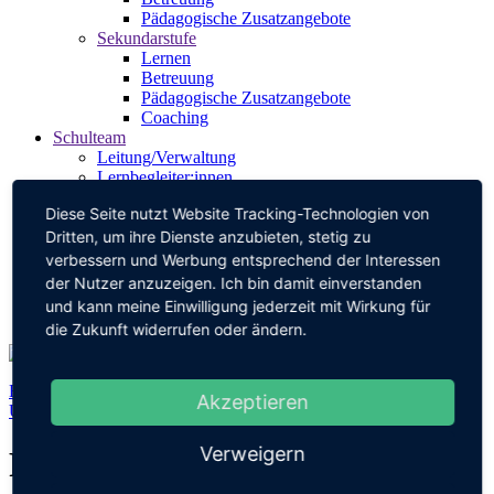
Pädagogische Zusatzangebote
Sekundarstufe
Lernen
Betreuung
Pädagogische Zusatzangebote
Coaching
Schulteam
Leitung/Verwaltung
Lernbegleiter:innen
Pädagogische Mitarbeit
Diese Seite nutzt Website Tracking-Technologien von
Schulsozialarbeit
Dritten, um ihre Dienste anzubieten, stetig zu
Berufsberatung
SMV
verbessern und Werbung entsprechend der Interessen
Elternbeirat
der Nutzer anzuzeigen. Ich bin damit einverstanden
Förderverein
und kann meine Einwilligung jederzeit mit Wirkung für
Kontakt
die Zukunft widerrufen oder ändern.
Für Kinder mit
Lese-Rechtschreib-Schwäche
bieten wir
Akzeptieren
Unterstützung in allen Jahrgängen.
Verweigern
PZ Outdoor/Landart