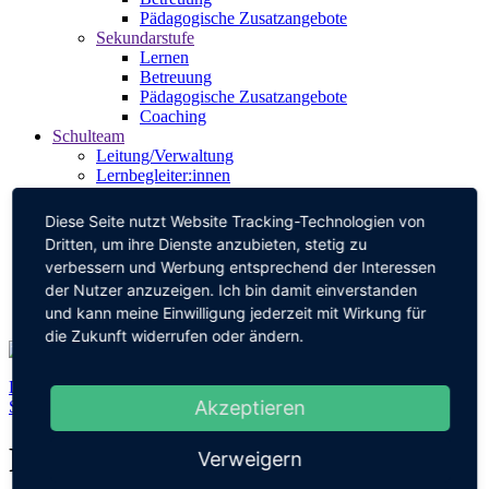
Pädagogische Zusatzangebote
Sekundarstufe
Lernen
Betreuung
Pädagogische Zusatzangebote
Coaching
Schulteam
Leitung/Verwaltung
Lernbegleiter:innen
Pädagogische Mitarbeit
Schulsozialarbeit
Diese Seite nutzt Website Tracking-Technologien von
Berufsberatung
Dritten, um ihre Dienste anzubieten, stetig zu
SMV
verbessern und Werbung entsprechend der Interessen
Elternbeirat
der Nutzer anzuzeigen. Ich bin damit einverstanden
Förderverein
Kontakt
und kann meine Einwilligung jederzeit mit Wirkung für
die Zukunft widerrufen oder ändern.
Durch
Pädagogische Zusatzangebote
macht Schule noch mehr
Akzeptieren
Spaß.
Rohstoffkunde im Projekt
Verweigern