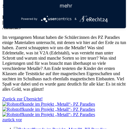
„Metall“- PZ Paradies
mehr
Freitag, 28.06.2024
Powered by
&
|
Aktuelles
Im vergangenen Monat haben die Schüler:innen des PZ Paradies
einige Materialien untersucht, mit denen wir hier auf der Erde zu tun
haben. Zuerst schnappten wir uns die Metalle! Was sind
Edelmetalle, was ist V2A (Edelstahl), was versteht man unter
Schrott und warum sind manche Sorten so irre teuer? Was sind
Legierungen und für was braucht man überhaupt so viele
verschiedene Metalle? Am Ende testeten die Kinder der ersten
Klassen alle Teststücke auf ihre magnetischen Eigenschaften und
suchten im Schulhaus nach ebenfalls magnetischen Einbauten. Viel
Spaß war dabei und es wurde ganz deutlich für alle klar: Es ist nicht
alles Gold, was glänzt!
Zurück zur Übersicht!
zurück
vor