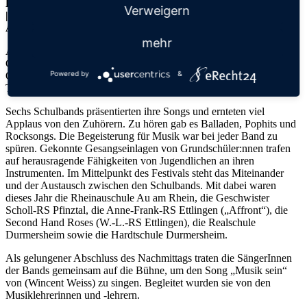
Freitag, 11.07.2025
Verweigern
|
Aktuelles
mehr
Am 08.07. fand erneut das beliebte Schulbandfestival statt.
Gastgeber war dieses Jahr die Hardtschule Durmersheim.
Powered by
&
Organisiert wird das jährlich stattfindende Begegnungskonzert von
Tim Jonatzke (Rektor der Rheinauschule Au am Rhein).
Sechs Schulbands präsentierten ihre Songs und ernteten viel
Applaus von den Zuhörern. Zu hören gab es Balladen, Pophits und
Rocksongs. Die Begeisterung für Musik war bei jeder Band zu
spüren. Gekonnte Gesangseinlagen von Grundschüler:nnen trafen
auf herausragende Fähigkeiten von Jugendlichen an ihren
Instrumenten. Im Mittelpunkt des Festivals steht das Miteinander
und der Austausch zwischen den Schulbands. Mit dabei waren
dieses Jahr die Rheinauschule Au am Rhein, die Geschwister
Scholl-RS Pfinztal, die Anne-Frank-RS Ettlingen („Affront“), die
Second Hand Roses (W.-L.-RS Ettlingen), die Realschule
Durmersheim sowie die Hardtschule Durmersheim.
Als gelungener Abschluss des Nachmittags traten die SängerInnen
der Bands gemeinsam auf die Bühne, um den Song „Musik sein“
von (Wincent Weiss) zu singen. Begleitet wurden sie von den
Musiklehrerinnen und -lehrern.