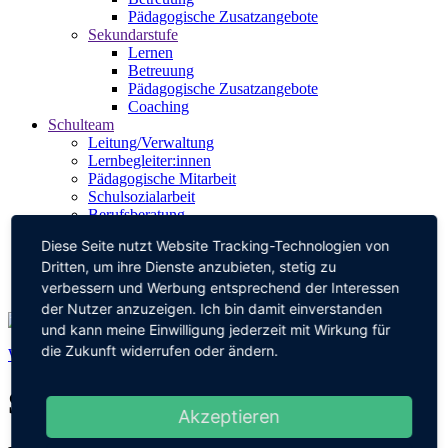
Pädagogische Zusatzangebote
Sekundarstufe
Lernen
Betreuung
Pädagogische Zusatzangebote
Coaching
Schulteam
Leitung/Verwaltung
Lernbegleiter:innen
Pädagogische Mitarbeit
Schulsozialarbeit
Berufsberatung
SMV
Diese Seite nutzt Website Tracking-Technologien von
Elternbeirat
Dritten, um ihre Dienste anzubieten, stetig zu
Förderverein
Kontakt
verbessern und Werbung entsprechend der Interessen
der Nutzer anzuzeigen. Ich bin damit einverstanden
und kann meine Einwilligung jederzeit mit Wirkung für
die Zukunft widerrufen oder ändern.
Wir haben in der Hardtschule unser eigenes kleines
Paradies
!
Schulbandfestival
Akzeptieren