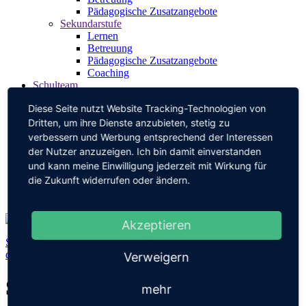
Pädagogische Zusatzangebote
Sekundarstufe
Lernen
Betreuung
Pädagogische Zusatzangebote
Coaching
Schulteam
Leitung/Verwaltung
Diese Seite nutzt Website Tracking-Technologien von
Lernbegleiter:innen
Pädagogische Mitarbeit
Dritten, um ihre Dienste anzubieten, stetig zu
Schulsozialarbeit
verbessern und Werbung entsprechend der Interessen
Berufsberatung
der Nutzer anzuzeigen. Ich bin damit einverstanden
SMV
und kann meine Einwilligung jederzeit mit Wirkung für
Elternbeirat
die Zukunft widerrufen oder ändern.
Förderverein
Kontakt
Akzeptieren
Schüler:innen helfen sich gegenseitig, Streitigkeiten zu klären –
dafür werden
Streitschlichter
extra ausgebildet.
Verweigern
Sexualkundeprojekt Stufe 9
mehr