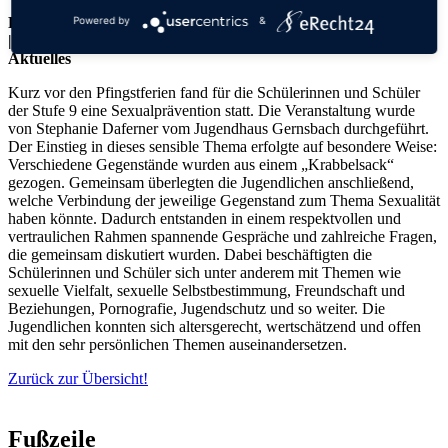
Freitag, 03.07.2026
Powered by
&
|
Aktuelles
Kurz vor den Pfingstferien fand für die Schülerinnen und Schüler
der Stufe 9 eine Sexualprävention statt. Die Veranstaltung wurde
von Stephanie Daferner vom Jugendhaus Gernsbach durchgeführt.
Der Einstieg in dieses sensible Thema erfolgte auf besondere Weise:
Verschiedene Gegenstände wurden aus einem „Krabbelsack“
gezogen. Gemeinsam überlegten die Jugendlichen anschließend,
welche Verbindung der jeweilige Gegenstand zum Thema Sexualität
haben könnte. Dadurch entstanden in einem respektvollen und
vertraulichen Rahmen spannende Gespräche und zahlreiche Fragen,
die gemeinsam diskutiert wurden. Dabei beschäftigten die
Schülerinnen und Schüler sich unter anderem mit Themen wie
sexuelle Vielfalt, sexuelle Selbstbestimmung, Freundschaft und
Beziehungen, Pornografie, Jugendschutz und so weiter. Die
Jugendlichen konnten sich altersgerecht, wertschätzend und offen
mit den sehr persönlichen Themen auseinandersetzen.
Zurück zur Übersicht!
Fußzeile